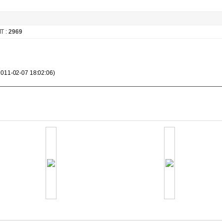
T :
2969
02-07 18:02:06)