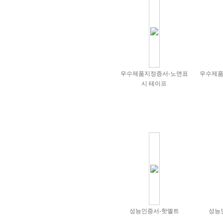
우수제품지정증서-노면표
우수제품
시 테이프
성능인증서-핫멜트
성능