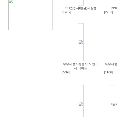
ISO인증서(한글)재발행
INN
[1412]
[2953]
우수제품지정증서-노면표
우수제품
시 테이프
[539]
[1166]
비밀